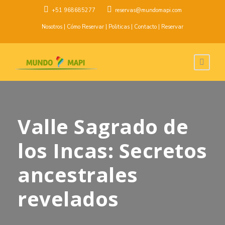
+51 968685277
reservas@mundomapi.com
Nosotros
|
Cómo Reservar
|
Politicas
|
Contacto
|
Reservar
Valle Sagrado de
los Incas: Secretos
ancestrales
revelados