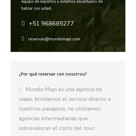
equipo de expertos y estamos encantados de
hablar con usted.
+51 968685277
reservas@mundomapi.com
¿Por qué reservar con nosotros?
Mundo Mapi es una agencia de
viajes, brindamos el servicio directo a
nuestros pasajeros, no utilizamos
agencias intermediarias que
sobrevaloran el costo del tour.