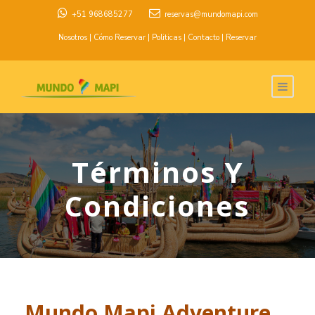
+51 968685277
reservas@mundomapi.com
Nosotros
|
Cómo Reservar
|
Politicas
|
Contacto
|
Reservar
Términos Y
Condiciones
Mundo Mapi Adventure