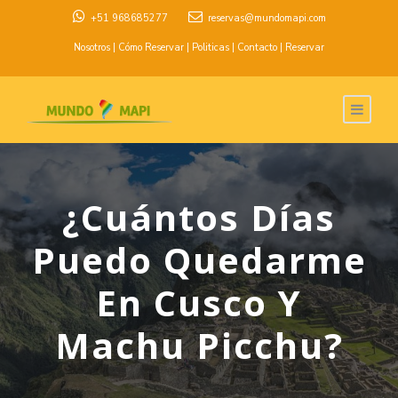
+51 968685277
reservas@mundomapi.com
Nosotros
|
Cómo Reservar
|
Politicas
|
Contacto
|
Reservar
¿Cuántos Días
Puedo Quedarme
En Cusco Y
Machu Picchu?