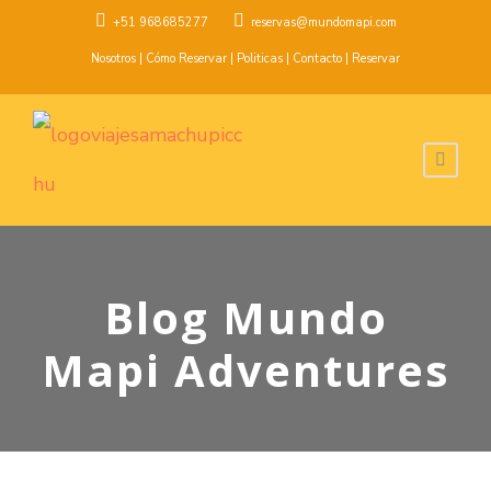
+51 968685277
reservas@mundomapi.com
Nosotros
|
Cómo Reservar
|
Politicas
|
Contacto
|
Reservar
Blog Mundo
Mapi Adventures