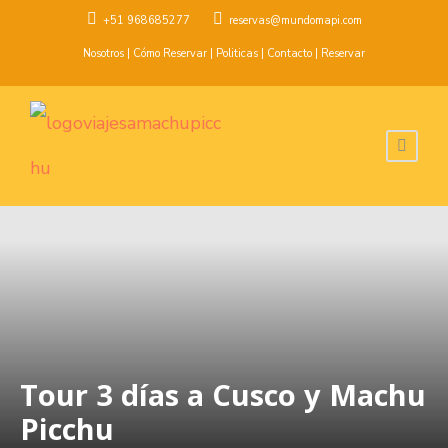
+51 968685277
reservas@mundomapi.com
Nosotros
|
Cómo Reservar
|
Politicas
|
Contacto
|
Reservar
Tour 3 días a Cusco y Machu
Picchu