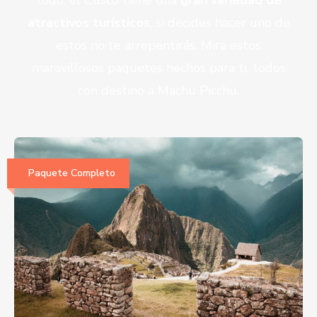
todo, el Cusco tiene una
gran variedad de
atractivos turísticos
, si decides hacer uno de
estos no te arrepentirás. Mira estos
maravillosos paquetes hechos para ti, todos
con destino a Machu Picchu.
Paquete Completo