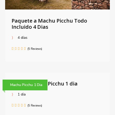
Paquete a Machu Picchu Todo
Incluido 4 Dias
4 días
(5 Reviews)
Tour a Machu Picchu 1 dia
Machu Picchu 1 Dia
1 día
(5 Reviews)