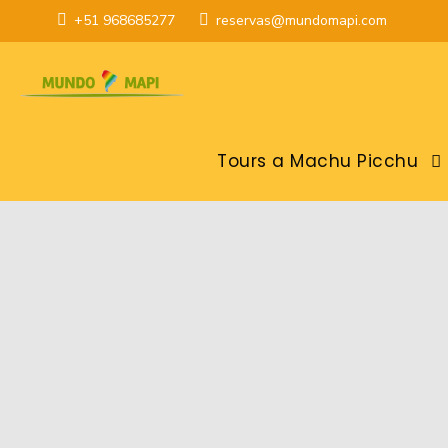
+51 968685277
reservas@mundomapi.com
Tours a Machu Picchu