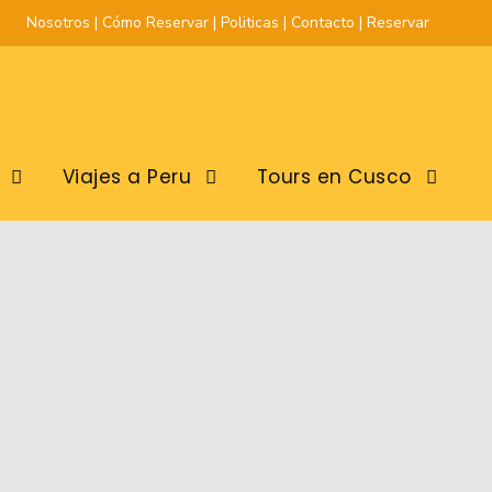
Nosotros
|
Cómo Reservar
|
Politicas
|
Contacto
|
Reservar
Viajes a Peru
Tours en Cusco